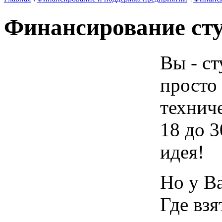
Финансирование сту
Вы - ст
просто
техниче
18 до 3
идея!
Но у Ва
Где взя